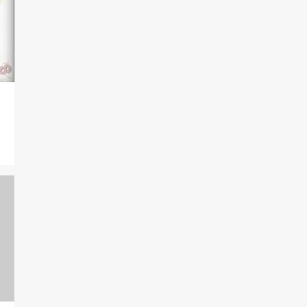
4
dezembro
5
novembro
3
outubro
4
setembro
8
agosto
5
julho
8
junho
8
maio
13
abril
3
março
7
fevereiro
10
janeiro