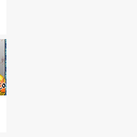
102
2022
2
dezembro
3
novembro
9
outubro
5
setembro
9
agosto
4
julho
11
junho
17
maio
22
abril
8
março
5
fevereiro
7
janeiro