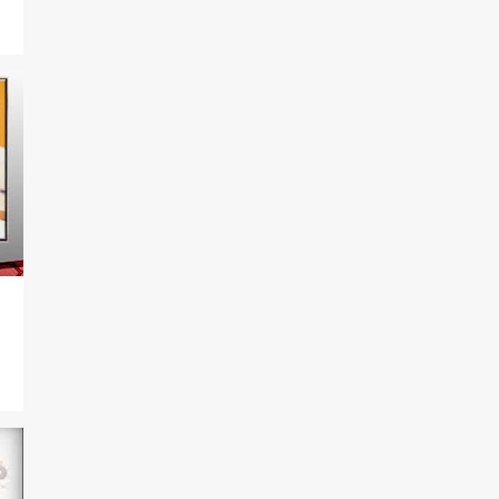
7
maio
11
abril
15
março
25
2024
2
outubro
5
agosto
1
julho
2
junho
1
maio
8
março
4
fevereiro
2
janeiro
78
2023