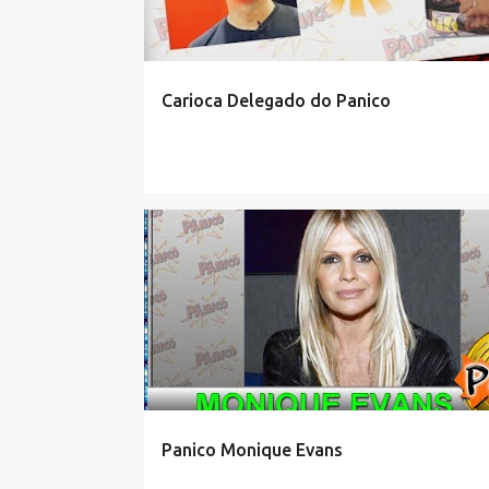
a
g
e
Carioca Delegado do Panico
n
s
Panico Monique Evans