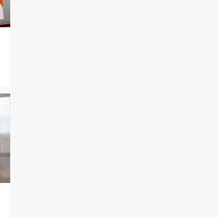
93
2020
19
dezembro
7
novembro
7
outubro
15
setembro
5
agosto
6
julho
7
junho
12
maio
1
março
12
fevereiro
2
janeiro
96
2019