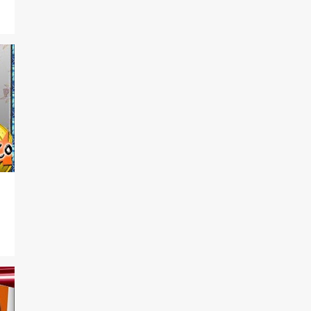
7
dezembro
6
novembro
18
outubro
20
setembro
7
junho
4
maio
7
abril
11
março
3
fevereiro
13
janeiro
265
2018
13
dezembro
50
novembro