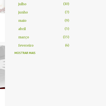
10
julho
7
junho
9
maio
5
abril
15
março
4
fevereiro
MOSTRAR MAIS
61
2025
2
dezembro
1
novembro
9
outubro
8
agosto
1
julho
7
junho