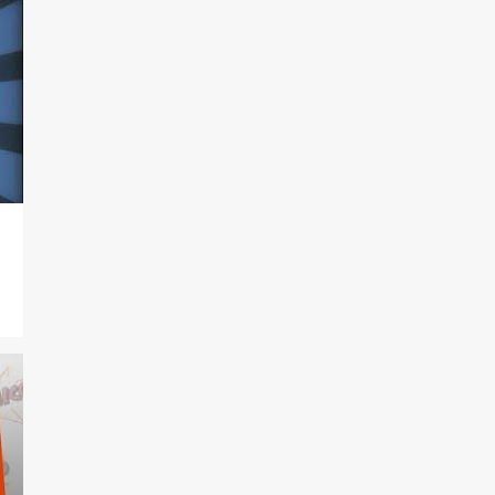
129
2021
7
dezembro
8
novembro
5
outubro
7
setembro
14
agosto
26
julho
6
junho
9
maio
7
abril
11
março
20
fevereiro
9
janeiro