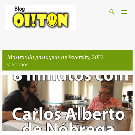
Pular para o conteúdo principal
Mostrando postagens de fevereiro, 2013
VER TODOS
P
o
s
t
a
g