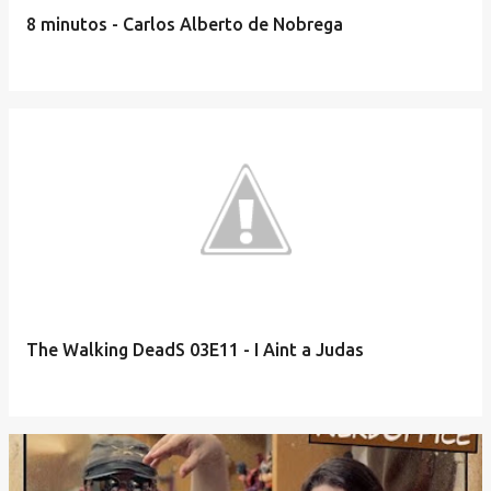
e
8 minutos - Carlos Alberto de Nobrega
n
s
The Walking DeadS 03E11 - I Aint a Judas