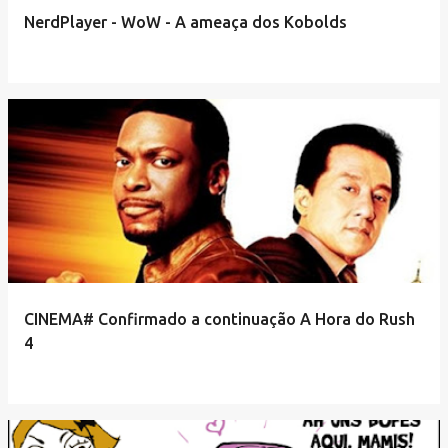
e
NerdPlayer - WoW - A ameaça dos Kobolds
n
s
CINEMA# Confirmado a continuação A Hora do Rush
4