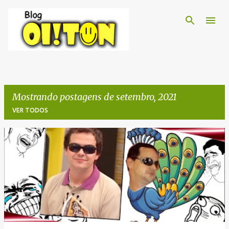
Pular para o conteúdo principal
Mostrando postagens de setembro, 2021
VER TODOS
P
o
s
t
a
g