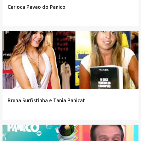
e
Carioca Pavao do Panico
n
s
Bruna Surfistinha e Tania Panicat