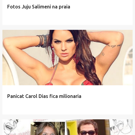
e
Fotos Juju Salimeni na praia
n
s
Panicat Carol Dias fica milionaria