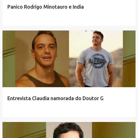
e
Panico Rodrigo Minotauro e India
n
s
Entrevista Claudia namorada do Doutor G