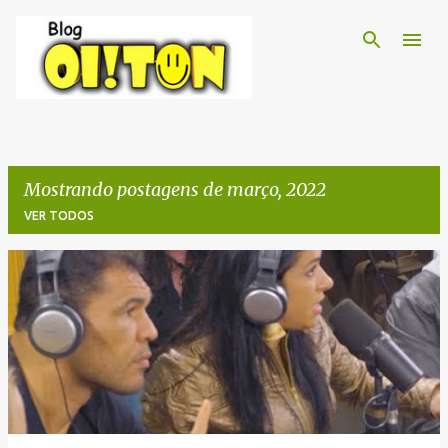
Pular para o conteúdo principal
Mostrando postagens de março, 2022
VER TODOS
P
o
s
t
a
g