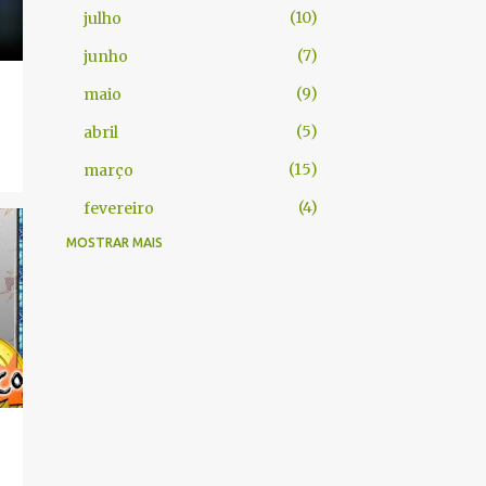
10
julho
7
junho
9
maio
5
abril
15
março
4
fevereiro
MOSTRAR MAIS
61
2025
2
dezembro
1
novembro
9
outubro
8
agosto
1
julho
7
junho