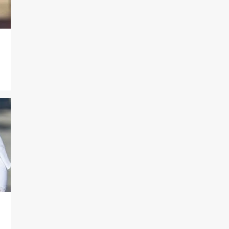
93
2020
19
dezembro
Panico Titas 1996
Musica da Marina Mantega
Panico Karen Bellini
Panico Syang
Panico Natal 1996
Panico Fabiola Reipert 2007
Panico Raimundos 1996
Panico Mariana Weickert
Panico Leo Jaime
Briga Panico e Redetv tem
final feliz