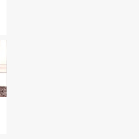
102
2022
2
dezembro
3
novembro
9
outubro
5
setembro
9
agosto
4
julho
11
junho
17
maio
22
abril
8
março
5
fevereiro
7
janeiro