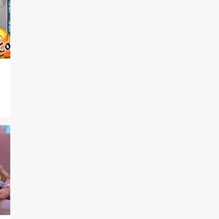
4
dezembro
5
novembro
3
outubro
4
setembro
8
agosto
5
julho
8
junho
8
maio
13
abril
3
março
7
fevereiro
10
janeiro