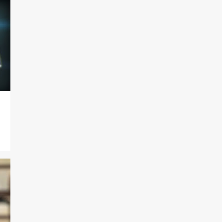
129
2021
7
dezembro
8
novembro
5
outubro
7
setembro
14
agosto
26
julho
6
junho
9
maio
7
abril
11
março
20
fevereiro
9
janeiro