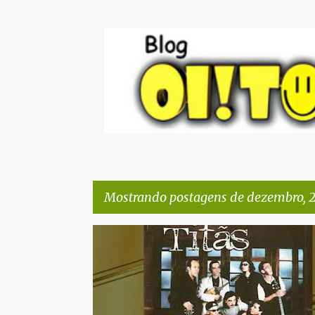
Mostrando postagens de dezembro, 
P
o
s
t