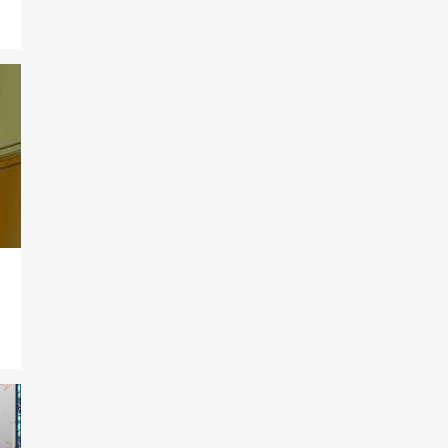
7
maio
11
abril
15
março
25
2024
2
outubro
5
agosto
1
julho
2
junho
1
maio
8
março
4
fevereiro
2
janeiro
78
2023