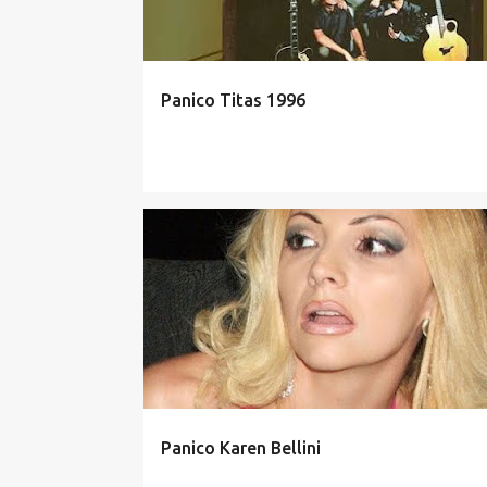
a
g
e
Panico Titas 1996
n
s
Panico Karen Bellini