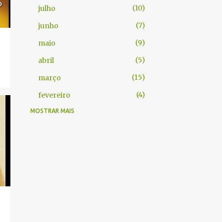
10
julho
7
junho
9
maio
5
abril
15
março
4
fevereiro
MOSTRAR MAIS
61
2025
2
dezembro
1
novembro
9
outubro
8
agosto
1
julho
7
junho