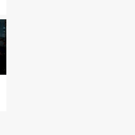
7
maio
11
abril
15
março
25
2024
2
outubro
5
agosto
1
julho
2
junho
1
maio
8
março
4
fevereiro
2
janeiro
78
2023