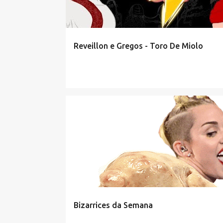
a
g
e
Reveillon e Gregos - Toro De Miolo
n
s
Bizarrices da Semana