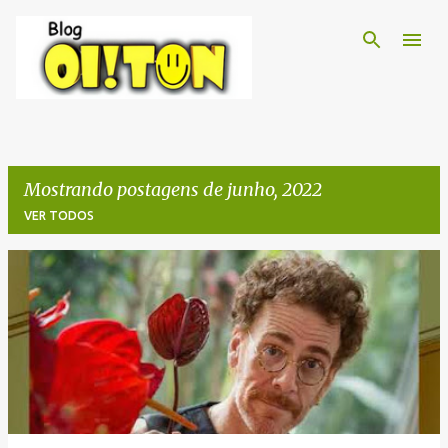
Pular para o conteúdo principal
Mostrando postagens de junho, 2022
VER TODOS
P
o
s
t
a
g