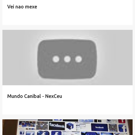
e
Vei nao mexe
n
s
Mundo Canibal - NexCeu