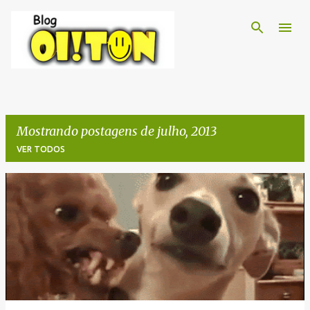
Pular para o conteúdo principal
Mostrando postagens de julho, 2013
VER TODOS
P
o
s
t
a
g