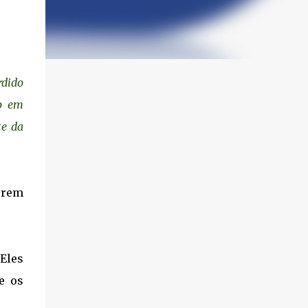
rdido
to em
te da
erem
Eles
e os