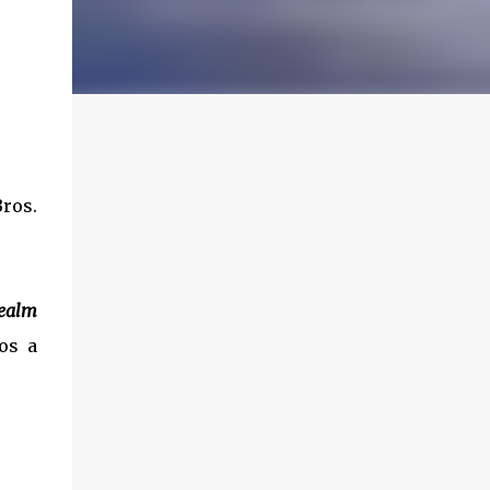
ros.
ealm
os a