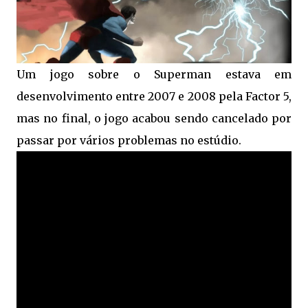
Um jogo sobre o Superman estava em
desenvolvimento entre 2007 e 2008 pela Factor 5,
mas no final, o jogo acabou sendo cancelado por
passar por vários problemas no estúdio.