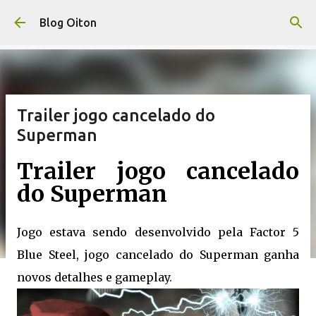
Pular para o conteúdo principal
Blog Oiton
Trailer jogo cancelado do
Superman
Trailer jogo cancelado
do Superman
Jogo estava sendo desenvolvido pela Factor 5
Blue Steel, jogo cancelado do Superman ganha
novos detalhes e gameplay.