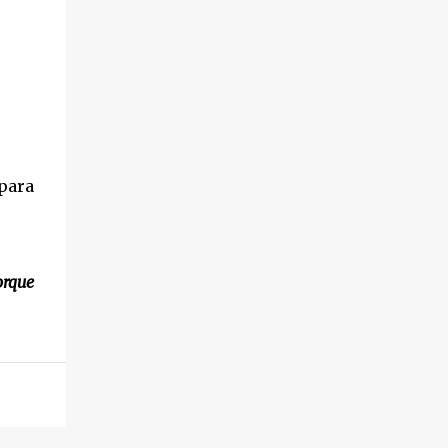
para
orque