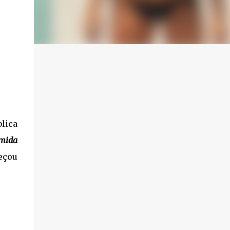
lica
omida
eçou