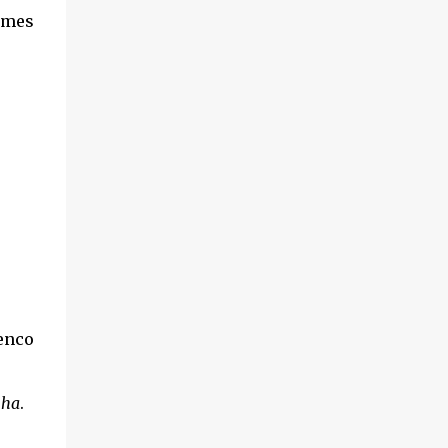
omes
enco
nha
.