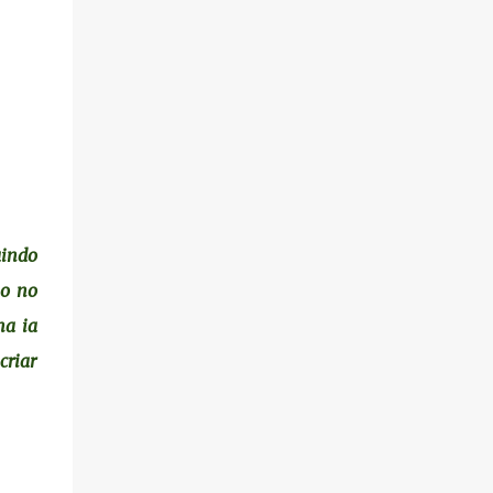
aindo
no no
ma ia
criar