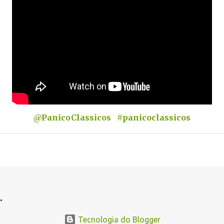
@PanicoClassicos
#panicoclassicos
.
Tecnologia do Blogger