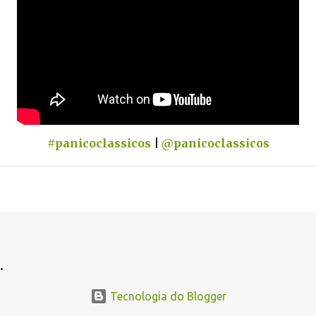
#panicoclassicos
|
@panicoclassicos
.
Tecnologia do Blogger