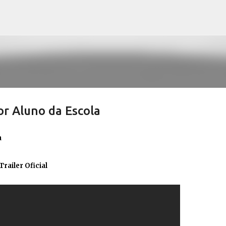
Pular para o conteúdo principal
or Aluno da Escola
a
railer Oficial