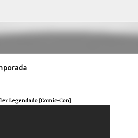
Pular para o conteúdo principal
emporada
iler Legendado [Comic-Con]