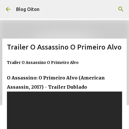
Pular para o conteúdo principal
Blog Oiton
Trailer O Assassino O Primeiro Alvo
Trailer O Assassino O Primeiro Alvo
O Assassino: O Primeiro Alvo (American
Assassin, 2017) - Trailer Dublado