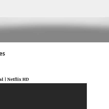
Pular para o conteúdo principal
es
al | Netflix HD