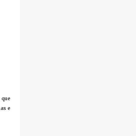
a que
uas e