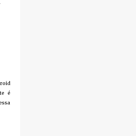
.
droid
te é
essa