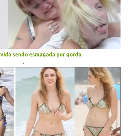
 vida sendo esmagada por gorda
.