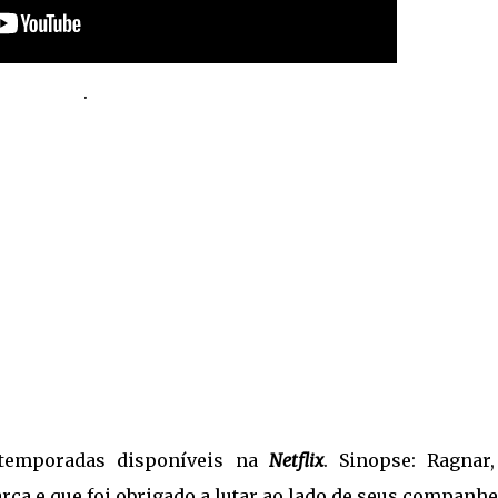
.
temporadas disponíveis na
Netflix
. Sinopse: Ragnar
rca e que foi obrigado a lutar ao lado de seus companh