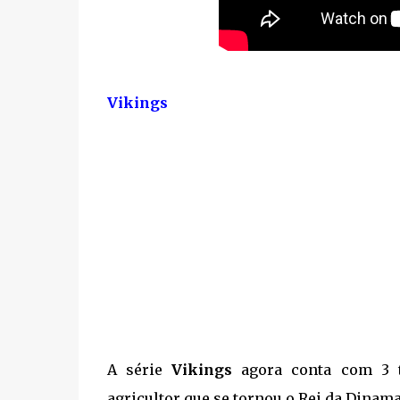
Vikings
A série
Vikings
agora conta com 3 
agricultor que se tornou o Rei da Dinama