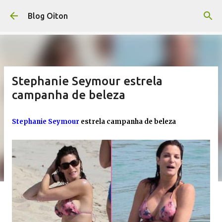
Pular para o conteúdo principal
Blog Oiton
Stephanie Seymour estrela
campanha de beleza
Stephanie Seymour
estrela campanha de beleza