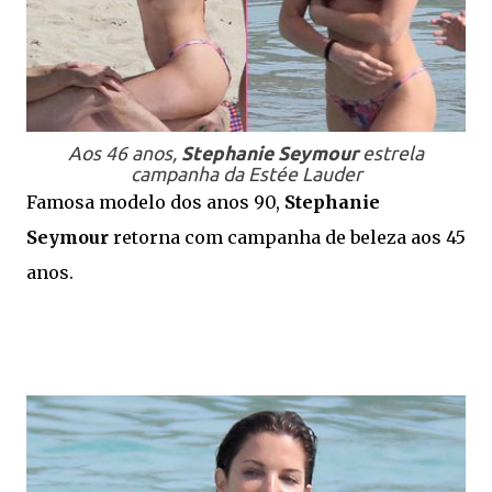
Aos 46 anos,
Stephanie Seymour
estrela
campanha da Estée Lauder
Famosa modelo dos anos 90,
Stephanie
Seymour
retorna com campanha de beleza aos 45
anos.