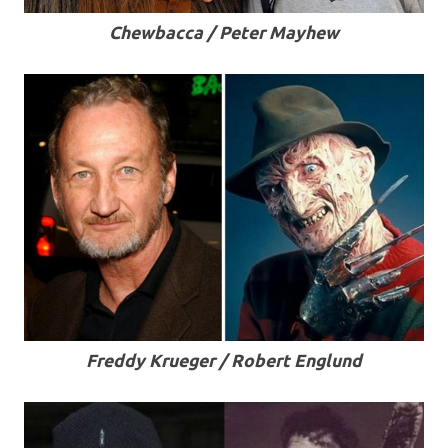
Chewbacca / Peter Mayhew
.
Freddy Krueger / Robert Englund
.