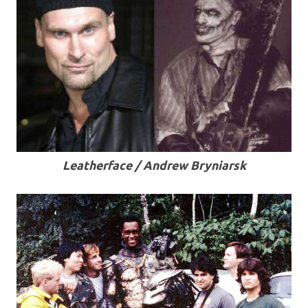
Leatherface / Andrew Bryniarsk
.