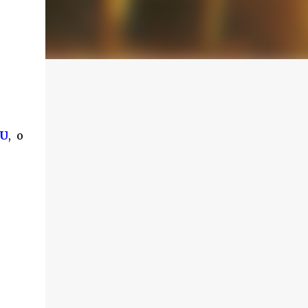
iU
, o