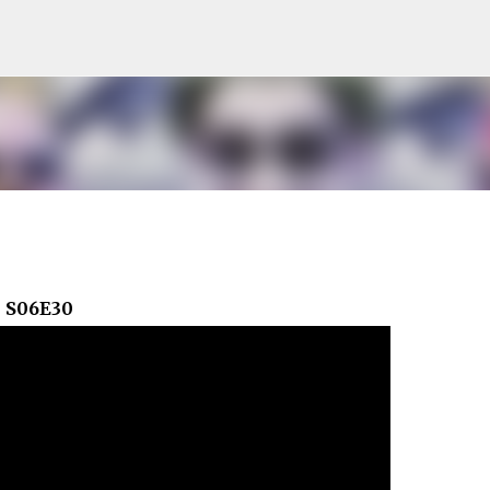
Pular para o conteúdo principal
e
S06E30