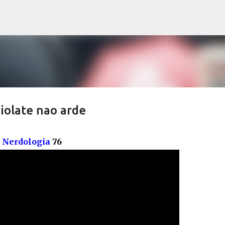
Pular para o conteúdo principal
iolate nao arde
-
Nerdologia
76