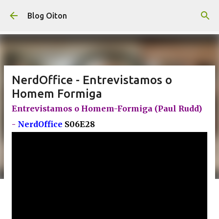
Pular para o conteúdo principal
Blog Oiton
NerdOffice - Entrevistamos o
Homem Formiga
Entrevistamos o Homem-Formiga (Paul Rudd)
-
NerdOffice
S06E28