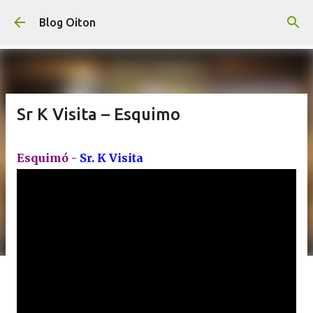
Pular para o conteúdo principal
Blog Oiton
Sr K Visita – Esquimo
Esquimó -
Sr. K Visita