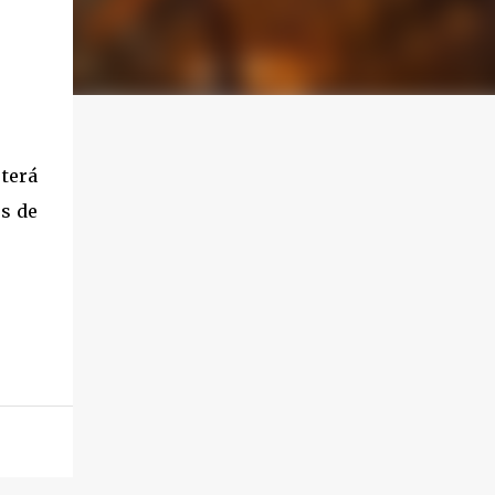
 terá
os de