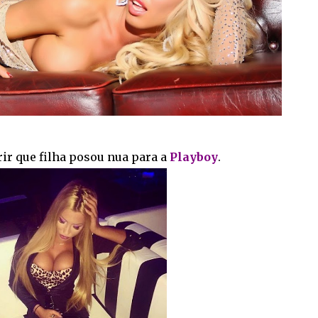
ir que filha posou nua para a
Playboy
.