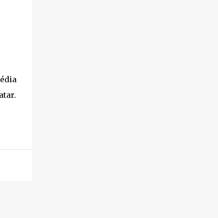
édia
atar.