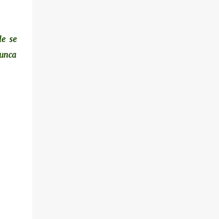
le se
nunca