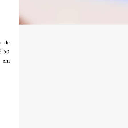
r de
é 50
o em