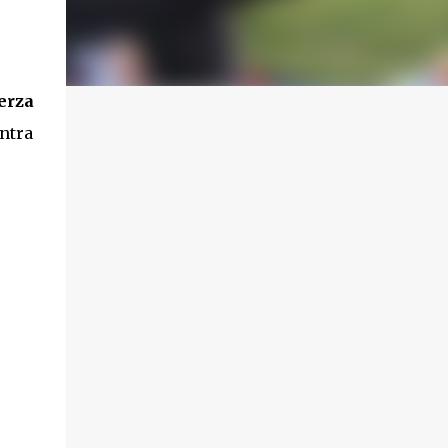
erza
ntra