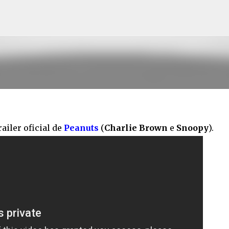
Pular para o conteúdo principal
ailer oficial de
Peanuts
(
Charlie Brown
e
Snoopy
).