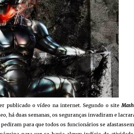
r publicado o vídeo na internet. Segundo o site
Mash
eo, há duas semanas, os seguranças invadiram e lacrar
 pediram para que todos os funcionários se afastassem
áquina para ver se havia algum indício de atividade