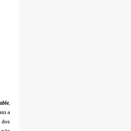
able
,
am a
 dos
 não