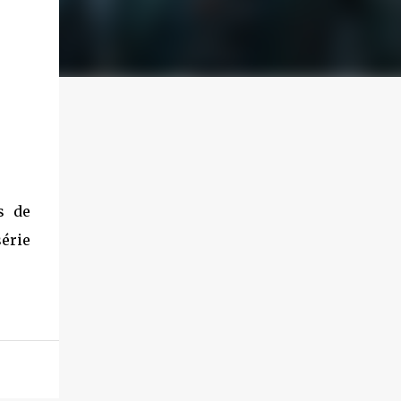
s de
érie