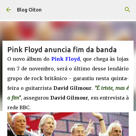
Pular para o conteúdo principal
Blog Oiton
Pink Floyd anuncia fim da banda
O novo álbum do
Pink Floyd
, que chega às lojas
em 7 de novembro, será o último desse lendário
grupo de rock britânico - garantiu nesta quinta-
feira o guitarrista
David Gilmour
.
"É triste, mas é
o fim"
, assegurou
David Gilmour
, em entrevista à
rede BBC.