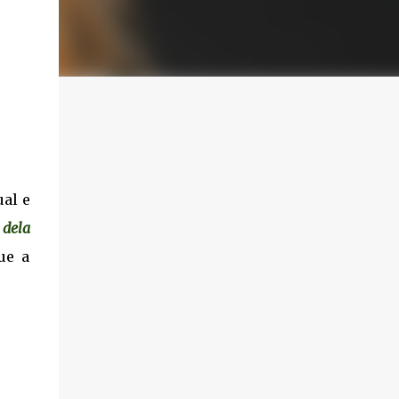
al e
 dela
ue a