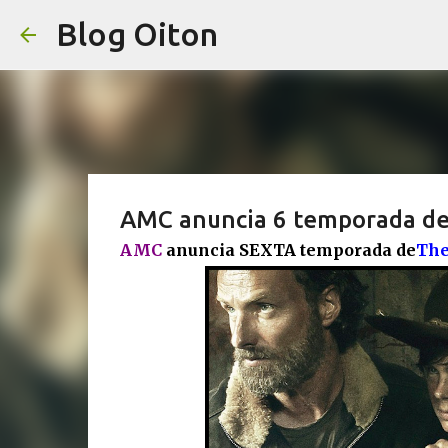
Blog Oiton
AMC anuncia 6 temporada de
AMC
anuncia SEXTA temporada de
The