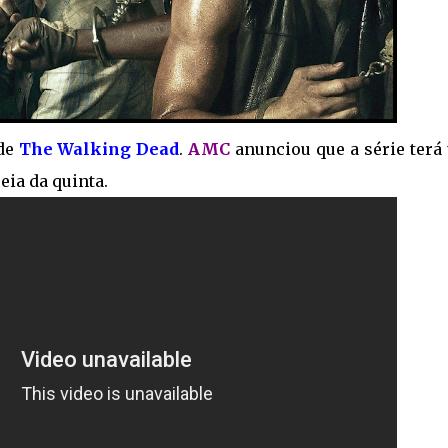
 de
The Walking Dead
.
AMC
anunciou que a série terá
eia da quinta.