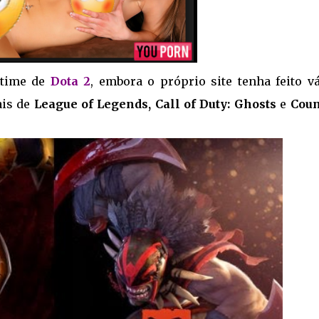
 time de
Dota 2
, embora o próprio site tenha feito vá
ais de
League of Legends, Call of Duty: Ghosts
e
Coun