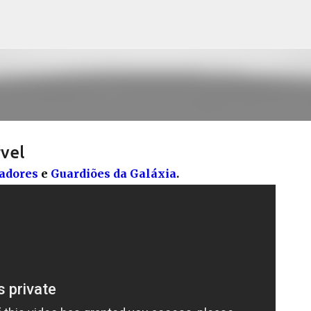
Pular para o conteúdo principal
vel
adores
e
Guardiões da Galáxia
.