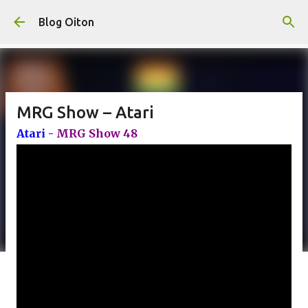
Pular para o conteúdo principal
Blog Oiton
MRG Show – Atari
Atari -
MRG Show 48