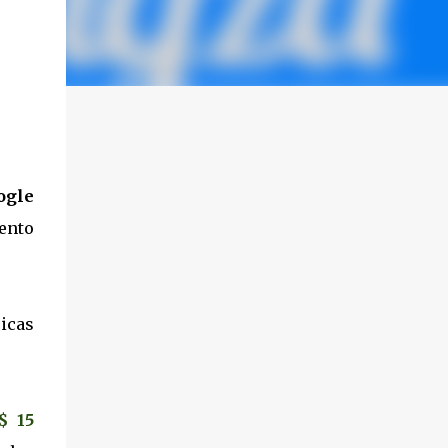
ogle
ento
icas
$ 15