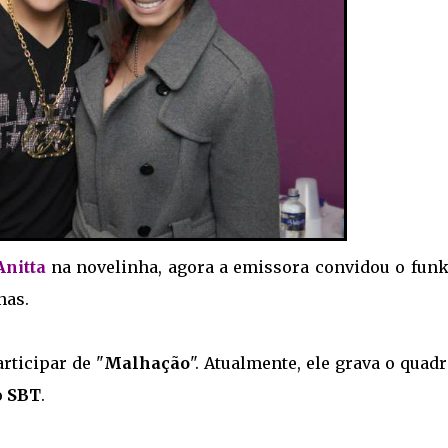
Anitta
na novelinha, agora a emissora convidou o funk
nas.
rticipar de "
Malhação
". Atualmente, ele grava o quadr
o
SBT
.