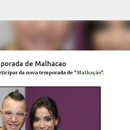
Pular para o conteúdo principal
mporada de Malhacao
ticipar da nova temporada de "
Malhação
".