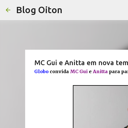
Blog Oiton
MC Gui e Anitta em nova te
Globo
convida
MC Gui
e
Anitta
para par