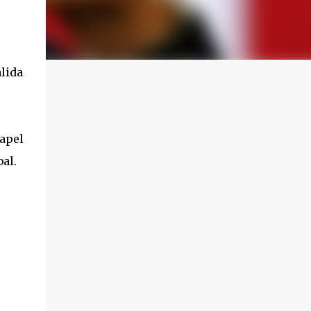
alida
apel
al.