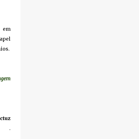
s em
apel
ios.
magem
ctuz
.