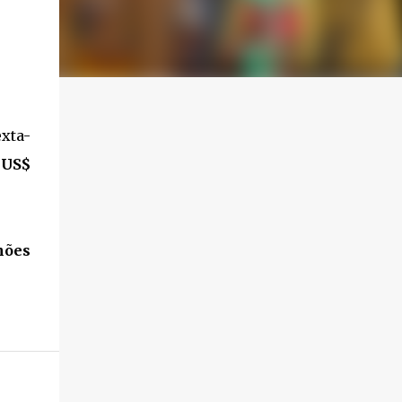
exta-
a
US$
hões