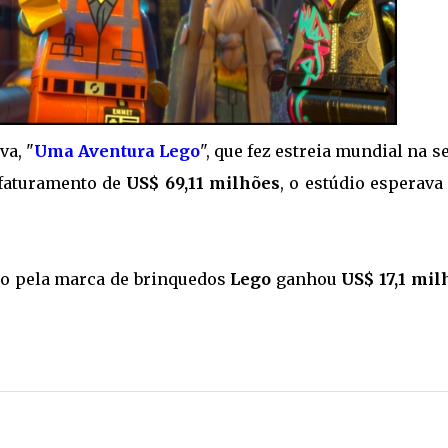
a, "
Uma Aventura Lego
", que fez estreia mundial na s
 faturamento de
US$ 69,11 milhões
, o estúdio esperav
do pela marca de brinquedos
Lego
ganhou
US$ 17,1 mil