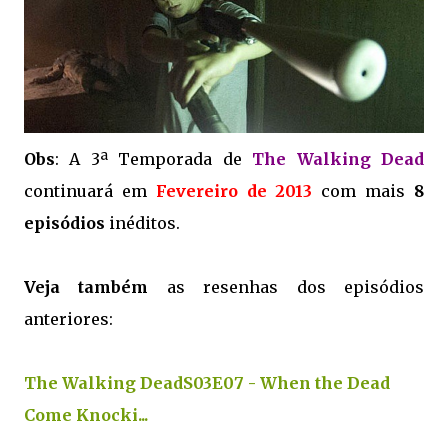
Obs
: A 3ª Temporada de
The Walking Dead
continuará em
Fevereiro de 2013
com mais
8
episódios
inéditos.
Veja também
as resenhas dos episódios
anteriores:
The Walking DeadS03E07 - When the Dead
Come Knocki...