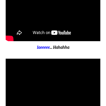
Iaeeeee
… Hahahha
.