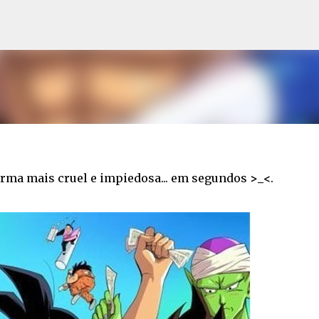
Pular para o conteúdo principal
orma mais cruel e impiedosa... em segundos
>_<
.